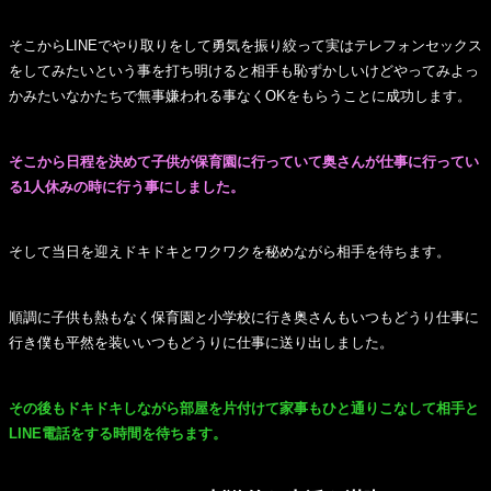
そこからLINEでやり取りをして勇気を振り絞って実はテレフォンセックス
をしてみたいという事を打ち明けると相手も恥ずかしいけどやってみよっ
かみたいなかたちで無事嫌われる事なくOKをもらうことに成功します。
そこから日程を決めて子供が保育園に行っていて奥さんが仕事に行ってい
る1人休みの時に行う事にしました。
そして当日を迎えドキドキとワクワクを秘めながら相手を待ちます。
順調に子供も熱もなく保育園と小学校に行き奥さんもいつもどうり仕事に
行き僕も平然を装いいつもどうりに仕事に送り出しました。
その後もドキドキしながら部屋を片付けて家事もひと通りこなして相手と
LINE電話をする時間を待ちます。