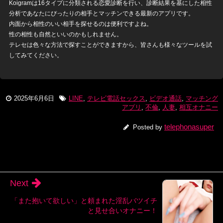
Koigramは16タイプに分類される恋愛診断を行い、診断結果を基にした相性
分析であなたにぴったりの相手とマッチンできる最新のアプリです。
内面から相性のいい相手を探せるのは便利ですよね。
性の相性も自然といいのかもしれません。
テレセは色々な方法で探すことができますから、皆さんも様々なツールを試
してみてください。
2025年6月6日
LINE
,
テレビ電話セックス
,
ビデオ通話
,
マッチング
アプリ
,
不倫
,
人妻
,
相互オナニー
telephonasuper
Posted by
Next
「また抱いて欲しい」と頼まれた淫乱バツイチ
と見せ合いオナニー！