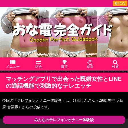
RSS
すぐできるオナ電の始め方やおすすめのオナ電アプリランキング
メニュー
総合
殿堂
新着
検索
マッチングアプリで出会った既婚女性とLINE
の通話機能で刺激的なテレエッチ
今回の「テレフォンオナニー体験談」は、けんけんさん（29歳 男性 大阪
府 営業職）からの投稿です。