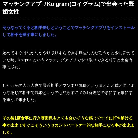
マッチングアプリKoigram(コイグラム)で出会った既
婚女性
そうなってくると相手探しということでマッチングアプリをインストール
して相手を探す事にしました。
始めてすぐはなかなかやり取りすらできず無理なのだろうかと少し諦めて
いた時、koigramというマッチングアプリでやり取りできる相手と出会う
事に成功。
しかもその人も人妻で最近相手とマンネリ気味というほとんど僕と同じよ
うな感じの相手で既婚というのも黙らずに済み1番理想の形にする事にす
る事が出来ました。
その後1度食事に行き雰囲気もとても合いそうな感じですぐに打ち解ける
事が出来てすぐにそういうセカンドパートナー的な相手になる事が出来ま
した。