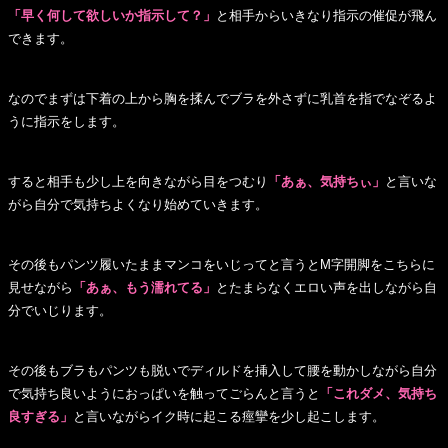
「早く何して欲しいか指示して？」
と相手からいきなり指示の催促が飛ん
できます。
なのでまずは下着の上から胸を揉んでブラを外さずに乳首を指でなぞるよ
うに指示をします。
すると相手も少し上を向きながら目をつむり
「あぁ、気持ちぃ」
と言いな
がら自分で気持ちよくなり始めていきます。
その後もパンツ履いたままマンコをいじってと言うとM字開脚をこちらに
見せながら
「あぁ、もう濡れてる」
とたまらなくエロい声を出しながら自
分でいじります。
その後もブラもパンツも脱いでディルドを挿入して腰を動かしながら自分
で気持ち良いようにおっぱいを触ってごらんと言うと
「これダメ、気持ち
良すぎる」
と言いながらイク時に起こる痙攣を少し起こします。