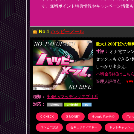
す。無料ポイント特典情報やキャンペーン情報も
No.1
ハッピーメール
最大1,200円分の
寸評：
オナ電フレン
セックスもできる♪
しっかり出会え...
-*-料金/詳細はこちら-
管理人評価点：
♥♥♥
種類：
出会い/マッチングアプリ系
対応：
iphone
android
pc
C-CHECK
G-MONEY
Google Pay決済
iTu
コンビニ決済
セキュリティマネー
ネットキャッシュ