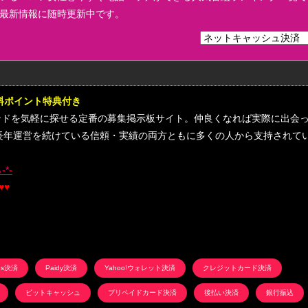
最新情報に随時更新中です。
無料ポイント特典付き
ドを気軽に探せる定番の募集掲示板サイト。仲良くなれば実際に出会
長年運営を続けている信頼・実績の両方ともに多くの人から支持されて
*-
♥♥
nes決済
Paidy決済
Yahoo!ウォレット決済
クレジットカード決済
ビットキャッシュ
プリペイドカード決済
後払い決済
銀行振込